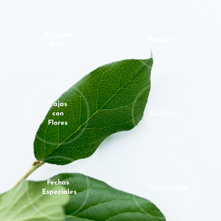
Arreglos
Bouquets
Base
Cajas
con
Exóticos
Flores
Fechas
Cumpleaños
Especiales