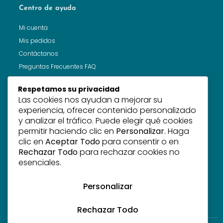
Centro de ayuda
Mi cuenta
Mis pedidos
Contáctanos
Preguntas Frecuentes FAQ
Respetamos su privacidad
Las cookies nos ayudan a mejorar su
Recibe noticias
experiencia, ofrecer contenido personalizado
y analizar el tráfico. Puede elegir qué cookies
Suscríbete a nuestra newsletter para conocer nuevos
permitir haciendo clic en
Personalizar
. Haga
productos, tendencias y ofertas.
clic en
Aceptar Todo
para consentir o en
Rechazar Todo
para rechazar cookies no
esenciales.
Personalizar
Suscribirme!
Rechazar Todo