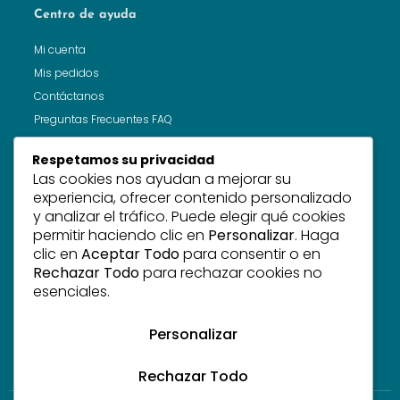
Centro de ayuda
Mi cuenta
Mis pedidos
Contáctanos
Preguntas Frecuentes FAQ
Respetamos su privacidad
Las cookies nos ayudan a mejorar su
Recibe noticias
experiencia, ofrecer contenido personalizado
y analizar el tráfico. Puede elegir qué cookies
Suscríbete a nuestra newsletter para conocer nuevos
permitir haciendo clic en
Personalizar
. Haga
productos, tendencias y ofertas.
clic en
Aceptar Todo
para consentir o en
Rechazar Todo
para rechazar cookies no
esenciales.
Personalizar
Suscribirme!
Rechazar Todo