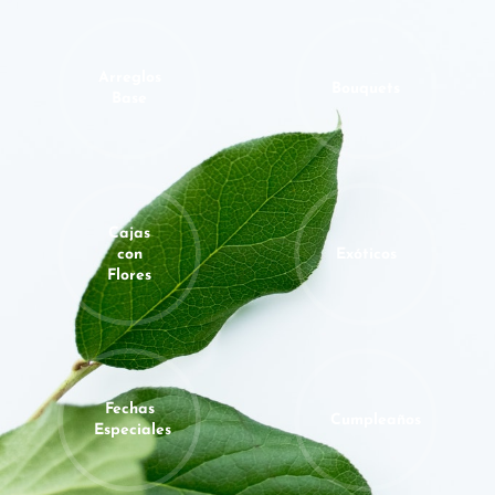
Arreglos
Bouquets
Base
Cajas
con
Exóticos
Flores
Fechas
Cumpleaños
Especiales