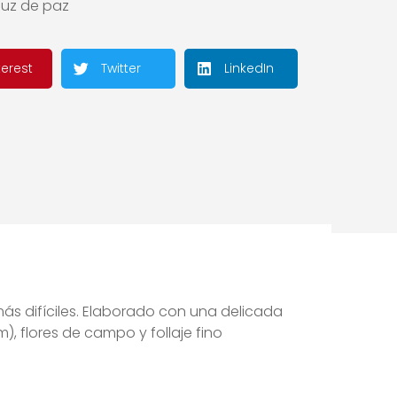
luz de paz
terest
Twitter
LinkedIn
ás difíciles. Elaborado con una delicada
), flores de campo y follaje fino