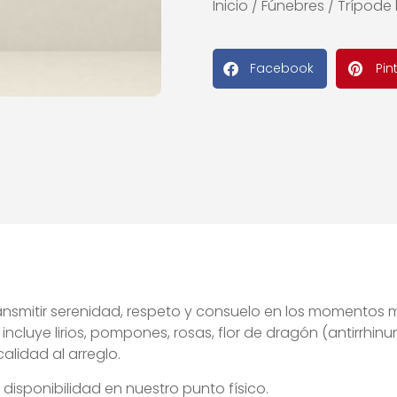
Inicio
/
Fúnebres
/ Trípode 
Facebook
Pin
ansmitir serenidad, respeto y consuelo en los momentos m
cluye lirios, pompones, rosas, flor de dragón (antirrhinum
lidad al arreglo.
 disponibilidad en nuestro punto físico.