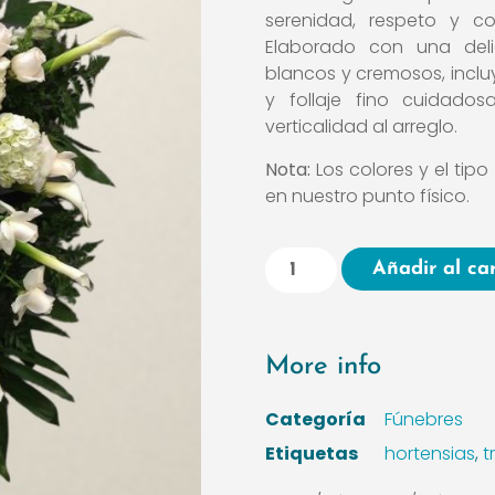
serenidad, respeto y c
Elaborado con una del
blancos y cremosos, inclu
y follaje fino cuidado
verticalidad al arreglo.
Nota:
Los colores y el tipo
en nuestro punto físico.
Añadir al car
More info
Categoría
Fúnebres
Etiquetas
hortensias
,
t