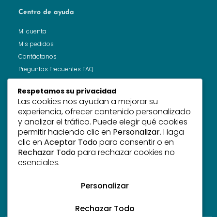
Centro de ayuda
Mi cuenta
Mis pedidos
Contáctanos
Preguntas Frecuentes FAQ
Respetamos su privacidad
Las cookies nos ayudan a mejorar su
Recibe noticias
experiencia, ofrecer contenido personalizado
y analizar el tráfico. Puede elegir qué cookies
Suscríbete a nuestra newsletter para conocer nuevos
permitir haciendo clic en
Personalizar
. Haga
productos, tendencias y ofertas.
clic en
Aceptar Todo
para consentir o en
Rechazar Todo
para rechazar cookies no
esenciales.
Personalizar
Suscribirme!
Rechazar Todo